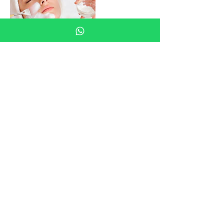
Datos de contacto
Calle de Juan Duque, 18, 28005 Madrid,
Spain
+34649760826
hola@clinicaunika.com
913 66 27 86
©2019 by Clínica Médico Estética Unika. Proudly
created with Wix.com